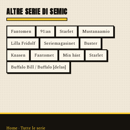
ALTRE SERIE DI SEMIC
Fantomen
91:an
Starlet
Mustanaamio
Lilla Fridolf
Seriemagasinet
Buster
Knasen
Fantomet
Min häst
Starlet
Buffalo Bill / Buffalo [delas]
Home
·
Tutte le serie