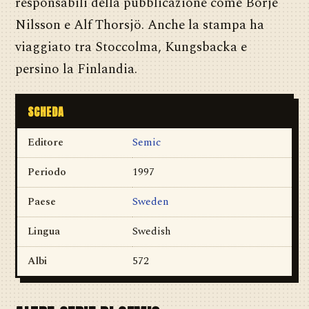
responsabili della pubblicazione come Börje
Nilsson e Alf Thorsjö. Anche la stampa ha
viaggiato tra Stoccolma, Kungsbacka e
persino la Finlandia.
SCHEDA
Editore
Semic
Periodo
1997
Paese
Sweden
Lingua
Swedish
Albi
572