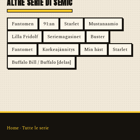
ALTRE SERIE DI SEMIC
Fantomen
91:an
Starlet
Mustanaamio
Lilla Fridolf
Seriemagasinet
Buster
Fantomet
Korkeajännitys
Min häst
Starlet
Buffalo Bill / Buffalo [delas]
Home
·
Tutte le serie