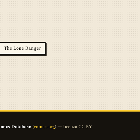
The Lone Ranger
mics Database
(
comics.org
) — licenza CC BY