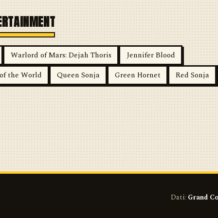
TERTAINMENT
Warlord of Mars: Dejah Thoris
Jennifer Blood
of the World
Queen Sonja
Green Hornet
Red Sonja
Dati:
Grand Co