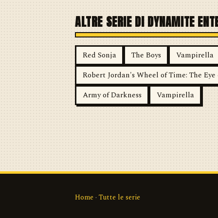
ALTRE SERIE DI DYNAMITE EN
Red Sonja
The Boys
Vampirella
Robert Jordan's Wheel of Time: The Eye 
Army of Darkness
Vampirella
Home
·
Tutte le serie