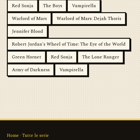
Red Sonja
The Boys
Vampirella
Warlord of Mars
Warlord of Mars: Dejah Thoris
Jennifer Blood
Robert Jordan's Wheel of Time: The Eye of the World
Green Hornet
Red Sonja
The Lone Ranger
Army of Darkness
Vampirella
Home
·
Tutte le serie