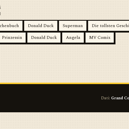
A
schenbuch
Donald Duck
Superman
Die tollsten Gesc
Prinzessin
Donald Duck
Angela
MV Comix
Dati:
Grand Co