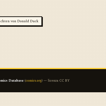
hichten von Donald Duck
mics Database
(
comics.org
) — licenza CC BY