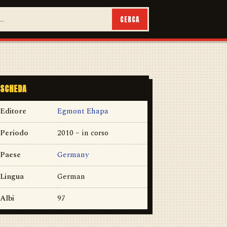
CERCA
SCHEDA
Editore
Egmont Ehapa
Periodo
2010 – in corso
Paese
Germany
Lingua
German
Albi
97