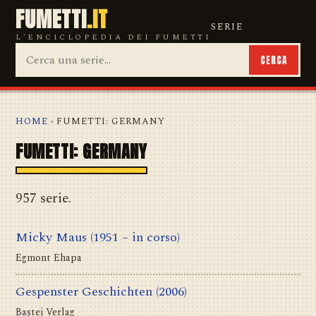
FUMETTI
.IT
SERIE
L'ENCICLOPEDIA DEI FUMETTI
CERCA
HOME
› FUMETTI: GERMANY
FUMETTI: GERMANY
957 serie.
Micky Maus
(1951 – in corso)
Egmont Ehapa
Gespenster Geschichten
(2006)
Bastei Verlag